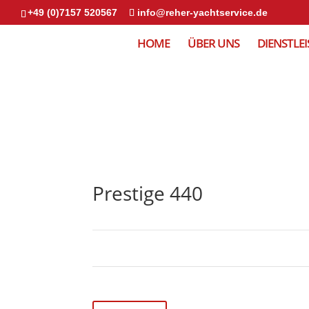
+49 (0)7157 520567
info@reher-yachtservice.de
HOME
ÜBER UNS
DIENSTLE
Prestige 440